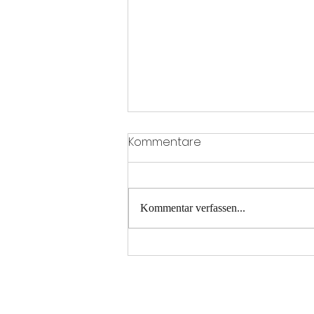
Kommentare
Kommentar verfassen...
Erfolgreicher
Frühlingswettkampf in
Amsoldingen – TV
Gerzensee zeigt vollen