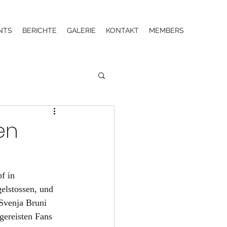
NTS
BERICHTE
GALERIE
KONTAKT
MEMBERS
en
f in 
elstossen, und 
Svenja Bruni 
ereisten Fans 