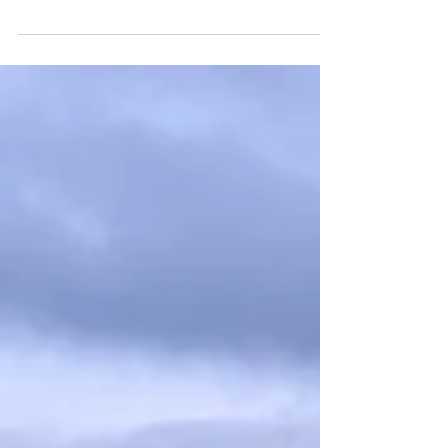
Am Donnerstag, 29. Mai 2025, nahm unsere
Jugendriege mit 53 motivierten Mädchen und Jungen
am Mittelländischen Jugendturnfest in...